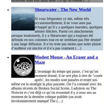
différente mais tout aussi belle. Ce qu’on entend (…)
Shearwater - The New World
Si vous fréquentez ce site, même très
occasionnellement, il ne vous aura pas
échappé qu’il y a quelques marottes, quelques
artistes fétiches. Parmi ces attachements
presque irrationnels, il y a Shearwater qui a toujours été
défendu en nos colonnes tout en ne semblant pas être destiné
à une large diffusion. Il n’en reste pas moins que notre plaisir
d’auditeur est sincère et il n’a pas vraiment (…)
Modest Mouse - An Eraser and a
Maze
L’avantage du temps qui passe, c’est qu’un
moment donné, il ne sert plus à rien de ’courir
après’, les modes sont passées et rester soi-
même est la stratégie la plus payante. On l’a constaté avec les
albums récents de Broken Social Scene, Ladytron ou The
Notwist et c’est déjà ce qu’on ressentait il y a onze ans au
moment de la dernière critique publiée (on avait
involontairement manqué The (…)