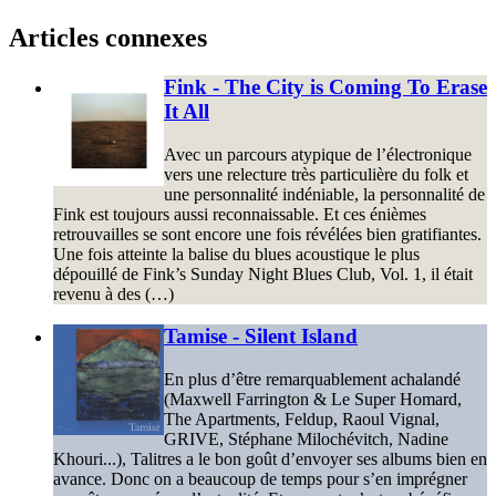
Articles connexes
Fink - The City is Coming To Erase
It All
Avec un parcours atypique de l’électronique
vers une relecture très particulière du folk et
une personnalité indéniable, la personnalité de
Fink est toujours aussi reconnaissable. Et ces énièmes
retrouvailles se sont encore une fois révélées bien gratifiantes.
Une fois atteinte la balise du blues acoustique le plus
dépouillé de Fink’s Sunday Night Blues Club, Vol. 1, il était
revenu à des (…)
Tamise - Silent Island
En plus d’être remarquablement achalandé
(Maxwell Farrington & Le Super Homard,
The Apartments, Feldup, Raoul Vignal,
GRIVE, Stéphane Milochévitch, Nadine
Khouri...), Talitres a le bon goût d’envoyer ses albums bien en
avance. Donc on a beaucoup de temps pour s’en imprégner