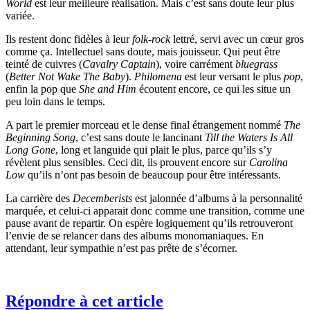
World
est leur meilleure réalisation. Mais c’est sans doute leur plus
variée.
Ils restent donc fidèles à leur
folk-rock
lettré, servi avec un cœur gros
comme ça. Intellectuel sans doute, mais jouisseur. Qui peut être
teinté de cuivres (
Cavalry Captain
), voire carrément
bluegrass
(
Better Not Wake The Baby
).
Philomena
est leur versant le plus
pop
,
enfin la pop que
She and Him
écoutent encore, ce qui les situe un
peu loin dans le temps.
A part le premier morceau et le dense final étrangement nommé
The
Beginning Song
, c’est sans doute le lancinant
Till the Waters Is All
Long Gone
, long et languide qui plait le plus, parce qu’ils s’y
révèlent plus sensibles. Ceci dit, ils prouvent encore sur
Carolina
Low
qu’ils n’ont pas besoin de beaucoup pour être intéressants.
La carrière des
Decemberists
est jalonnée d’albums à la personnalité
marquée, et celui-ci apparait donc comme une transition, comme une
pause avant de repartir. On espère logiquement qu’ils retrouveront
l’envie de se relancer dans des albums monomaniaques. En
attendant, leur sympathie n’est pas prête de s’écorner.
Répondre à cet article