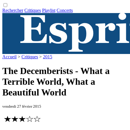
Rechercher
Critiques
Playlist
Concerts
Accueil
>
Critiques
>
2015
The Decemberists - What a
Terrible World, What a
Beautiful World
vendredi 27 février 2015