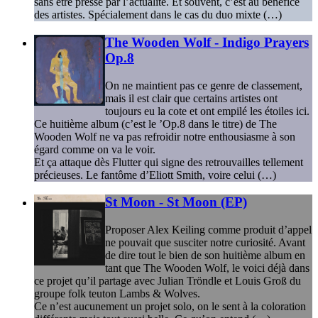
sans être pressé par l’actualité. Et souvent, c’est au bénéfice
des artistes. Spécialement dans le cas du duo mixte (…)
The Wooden Wolf - Indigo Prayers
Op.8
On ne maintient pas ce genre de classement,
mais il est clair que certains artistes ont
toujours eu la cote et ont empilé les étoiles ici.
Ce huitième album (c’est le ’Op.8 dans le titre) de The
Wooden Wolf ne va pas refroidir notre enthousiasme à son
égard comme on va le voir.
Et ça attaque dès Flutter qui signe des retrouvailles tellement
précieuses. Le fantôme d’Eliott Smith, voire celui (…)
St Moon - St Moon (EP)
Proposer Alex Keiling comme produit d’appel
ne pouvait que susciter notre curiosité. Avant
de dire tout le bien de son huitième album en
tant que The Wooden Wolf, le voici déjà dans
ce projet qu’il partage avec Julian Tröndle et Louis Groß du
groupe folk teuton Lambs & Wolves.
Ce n’est aucunement un projet solo, on le sent à la coloration