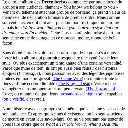
Le dernier album des
Decemberists
commence par une adresse du
groupe à son audience, clamant « You know we belong to you ».
Venant du tellement attachant groupe de portland, ça prend valeur de
manifeste, de déclaration liminaire de premier ordre. Mais comme
souvent chez eux, il faut aller plus loin pour distinguer une ironie
jamais loin
We’re aware that you cut your hair/In a style that our
drummer wore/In a video
. Cette fausse confession mise à part, on
sent cette envie de partage, et ce morceau monte, monte de belle
façon.
Sans doute faut-il y voir aussi la raison qui les a poussés à nous
livrer ici un album qui pourrait presque être une synthèse de leur
style. Ou plus exactement un témoignage d’une certaine versatilité.
Parce que mine de rien, ils ont pu aussi bien réussir des histoires
épiques (
Picaresque
), nous passionner avec des légendes japonaises
traitées en mode progressif (
The Crane Wife
) ou montrer toute la
finesse d’une écriture limpide (
The King Is Dead
). Voire même
s’empêtrer dans un opera-rock un peu crevant (
The Hazards of
Love
) ou montrer de quoi leurs
prestations scéniques
sont capables
(
on a vérifié
, c’est vrai).
Notre histoire avec ce groupe est la même que la sienne vis-à -vis de
son audience. Et après quinze ans d’existence, on les sent soucieux
de mettre en avant leur savoir-faire. On ne va pourtant pas tenter de
vous faire croire que ce
What a Terrible World, What a Beautiful